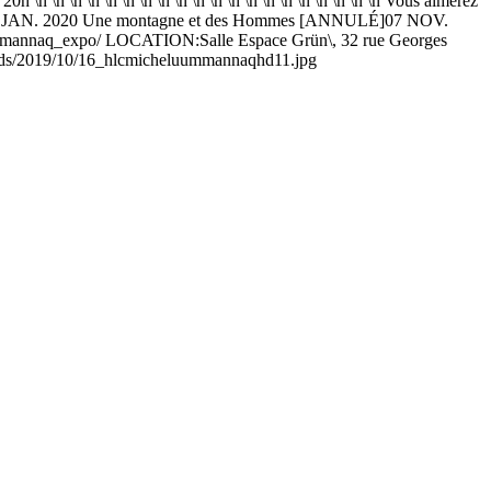
 \n \n \n \n \n \n \n \n \n \n \n \n \n \n \n \n \n \n \n Vous aimerez
ique]14 JAN. 2020 Une montagne et des Hommes [ANNULÉ]07 NOV.
ectacle/uummannaq_expo/ LOCATION:Salle Espace Grün\, 32 rue Georges
ads/2019/10/16_hlcmicheluummannaqhd11.jpg