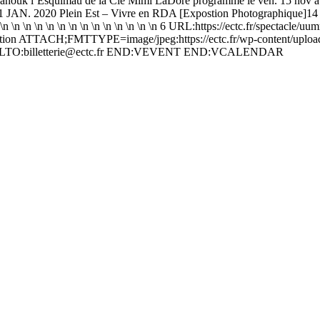
anouk l’Esquimau de la Cie Mimi LaDoré programmé le ven. 15 nov à 20h \n
ition]11 JAN. 2020 Plein Est – Vivre en RDA [Expostion Photograph
 \n \n \n \n \n \n \n \n \n \n \n \n \n \n \n \n 6 URL:https://ectc.fr/sp
ition ATTACH;FMTTYPE=image/jpeg:https://ectc.fr/wp-content/uplo
LTO:billetterie@ectc.fr END:VEVENT END:VCALENDAR