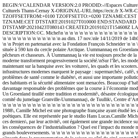
BEGIN:VCALENDAR VERSION:2.0 PRODID:-//Espaces Cultu
Culturels Thann‑Cernay X-ORIGINAL-URL:https://ectc.fr X-W
TZOFFSETFROM:+0100 TZOFFSETTO:+0200 TZNAME:CEST 
TZNAME:CET DTSTART:20191027T010000 END:STANDARD
DTSTAMP:20210423T080143 CREATED:20191021T154608Z LAST-
DESCRIPTION:©C. Michel\n \n \n \n \n \n \n \n \n \n \n \n \n \n \n \n \n \n \
\n \n \n \n \n \n \n \n \n \n \n \n au dim. 17 nov.\nle 14/11/2019 de
\n \n Projet en partenariat avec la Fondation François Schneider \n
située à 590 km du cercle polaire Arctique. Uummannaq en Groenlandai
pêcheurs et chasseurs. À Uummannaq la vie est toujours proche de la na
moderne transforment progressivement la société.\nSur l’île\, les mode
maintenant sur la banquise avec les voitures\, les quads et les scoote
infrastructures modernes marquent le paysage : supermarchés\, café\, st
problèmes de santé comme le diabète\, et aussi une importante pollution
des habitants et la sécurité alimentaire sont menacées. Beaucoup d’hab
davantage responsable des problèmes que la course à l’économie moder
Un Groenland tiraillé entre tradition et modernité\, désastre écologiqu
comité du jumelage Granville-Uummannaq\, de Tuullik\, Centre d’Art d’
\n \n \n \n \n \n \n \n \n \n \n \n \n \n \n \n \n \n \n \n \n \n \n \n \n \n \
1988\, Camille Michel est une photographe française ayant étudié les 
poétiques. Elle est représentée par le studio Hans Lucas.Camille Michel
ces derniers\, par leur activité\, ont également une grande incidence s
les conséquences de l’industrialisation ? Quel est l’impact du monde 
grands bouleversements. \n \n \n \n \n \n \n \n \n \n \n \n \n \n \n \n \n \