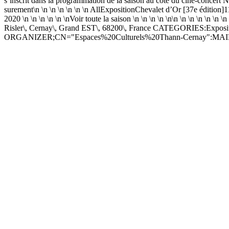
s’inscrit dans la programmation de la saison au côté du ciné-concert N
surement\n \n \n \n \n \n \n AllExpositionChevalet d’Or [37e éd
2020 \n \n \n \n \n \nVoir toute la saison \n \n \n \n \n\n \n \n \n \n
Risler\, Cernay\, Grand EST\, 68200\, France CATEGORIES:Expos
ORGANIZER;CN="Espaces%20Culturels%20Thann-Cernay":MAI