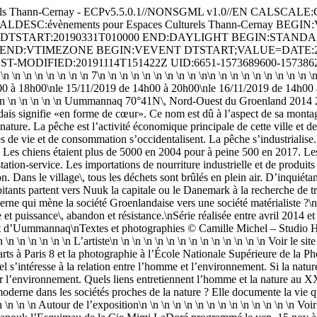
rels Thann‑Cernay - ECPv5.5.0.1//NONSGML v1.0//EN CAL
R-CALDESC:évènements pour Espaces Culturels Thann‑Cernay B
DTSTART:20190331T010000 END:DAYLIGHT BEGIN:STANDA
 END:VTIMEZONE BEGIN:VEVENT DTSTART;VALUE=DATE:20
MODIFIED:20191114T151422Z UID:6651-1573689600-157386239
n \n \n \n \n \n 7\n \n \n \n \n \n \n \n \n \n\n \n \n \n \n \n \n \n \n \n \n
 14h00 à 18h00\nle 15/11/2019 de 14h00 à 20h00\nle 16/11/2019 de 14h00
 \n \n \n \n \n \n \n Uummannaq 70°41N\, Nord-Ouest du Groenland 201
s signifie «en forme de cœur». Ce nom est dû à l’aspect de sa montagne.
ture. La pêche est l’activité économique principale de cette ville et d
s de vie et de consommation s’occidentalisent. La pêche s’industrialise. 
rs. Les chiens étaient plus de 5000 en 2004 pour à peine 500 en 2017. Le
ation-service. Les importations de nourriture industrielle et de produit
. Dans le village\, tous les déchets sont brûlés en plein air. D’inquiétan
itants partent vers Nuuk la capitale ou le Danemark à la recherche de tr
ne qui mène la société Groenlandaise vers une société matérialiste ?\
e et puissance\, abandon et résistance.\nSérie réalisée entre avril 2014 e
Uummannaq\nTextes et photographies © Camille Michel – Studio Hans Lucas
n \n \n \n \n \n \n \n L’artiste\n \n \n \n \n \n \n \n \n \n \n \n \n \n Voir le 
arts à Paris 8 et la photographie à l’École Nationale Supérieure de la 
 s’intéresse à la relation entre l’homme et l’environnement. Si la natur
ur l’environnement. Quels liens entretiennent l’homme et la nature au XXI
moderne dans les sociétés proches de la nature ? Elle documente la vie
n \n \n \n Autour de l’exposition\n \n \n \n \n \n \n \n \n \n \n \n \n \n Voir