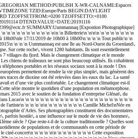
SCALE:GREGORIAN METHOD:PUBLISH X-WR-CALNAME:Espaces
EGIN:VTIMEZONE TZID:Europe/Paris BEGIN:DAYLIGHT
RD TZOFFSETFROM:+0200 TZOFFSETTO:+0100
191114 DTEND;VALUE=DATE:20191116
9@ectc.fr SUMMARY:Uummannaq [Expostion Photographique]
 \n \n \n \n \n \n \n \n \n \n\n \n Billetterie\n \n\n\n \n \n \n \n \n \n \n
 à 18h00\nle 17/11/2019 de 10h00 à 18h00\n \n \n \n Tout public\n \n
4 2015\n \n \n \n Uummannaq est une île au Nord-Ouest du Groenland\,
 Sur cette roche\, vivent 1280 habitants. Ils sont essentiellement
es 7 villages du fjord. Mais le changement climatique et le monde
Les chiens de traîneaux ne sont plus beaucoup utilisés. Ils cohabitent
s téléphones portables et les réseaux sociaux sont à la mode ! Des
s européens permettent de rendre la vie plus simple\, mais génèrent des
tes traces de dioxine ont été relevées dans les eaux du lac. La santé
avail et d’une vie plus confortable. Le changement climatique est-il
nCette série montre le quotidien d’une population en métamorphose.
t mars 2015 avec le soutien de la fondation d’entreprise Glénat\, du
\n \n \n \n \n \n \n \n \n \n \n \n \n \n \n \n \n \n \n \n \n \n \n
site de l'artiste\n \n \n \n \n\n \n \n \n \n \n \n \n Camille Michel\nNée en
Photographie d’Arles. Ses photographies constituent des documentaires
e\, parfois hostile\, a une influence sur le mode de vie des hommes\,
ème siècle ? Que reste-t-il de la culture traditionnelle ? Quelles sont
 quotidienne de populations et de communautés en cette période de
 le ciné-concert\n \n \n \n \n\n \n \n \n \n \n \n \n Cette exposition