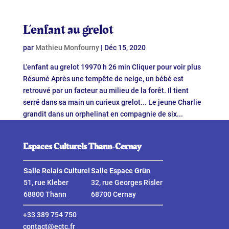
L’enfant au grelot
par
Mathieu Monfourny
|
Déc 15, 2020
L'enfant au grelot 19970 h 26 min Cliquer pour voir plus
Résumé Après une tempête de neige, un bébé est
retrouvé par un facteur au milieu de la forêt. Il tient
serré dans sa main un curieux grelot... Le jeune Charlie
grandit dans un orphelinat en compagnie de six...
Espaces Culturels Thann‑Cernay
Salle Relais Culturel
Salle Espace Grün
51, rue Kleber
32, rue Georges Risler
68800 Thann
68700 Cernay
+33 389 754 750
contact@ectc.fr