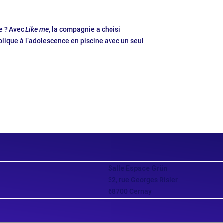
e ?
Avec
Like me
, la compagnie a choisi
ublique à l’adolescence en piscine avec un seul
Salle Espace Grün
32, rue Georges Risler
68700 Cernay