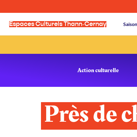
Espaces Culturels Thann‑Cernay
Saiso
Action culturelle
Près de c