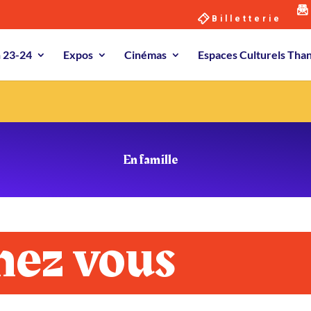
Billetterie
n 23-24
Expos
Cinémas
Espaces Culturels Th
En famille
hez vous