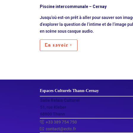
Piscine intercommunale – Cernay
Jusqu’où est-on prêt à aller pour sauver son imag
d’explorer la question de l’intime et de l’image p
en scène sous casque audio.
En savoir +
Espaces Culturels Thann‑Cernay
Salle Relais Culturel
51, rue Kleber
68800 Thann
+33 389 754 750
contact@ectc.fr