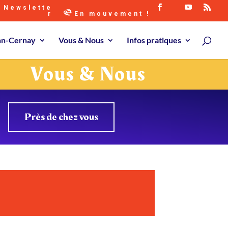
Newslette
r
En mouvement !
ann-Cernay
Vous & Nous
Infos pratiques
Vous & Nous
Près de chez vous