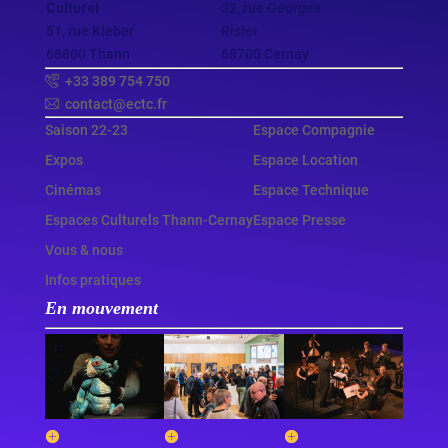
Culturel
32, rue Georges
51, rue Kleber
Risler
68800 Thann
68700 Cernay
+33 389 754 750
contact@ectc.fr
Saison 22-23
Espace Compagnie
Expos
Espace Location
Cinémas
Espace Technique
Espaces Culturels Thann-Cernay
Espace Presse
Vous & nous
Infos pratiques
En mouvement