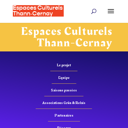
Espaces Culturels
Thann‑Cernay
Espaces Culturels
Thann-Cernay
Le projet
Equipe
Saisons passées
Associations Grün & Relais
Partenaires
Réseaux