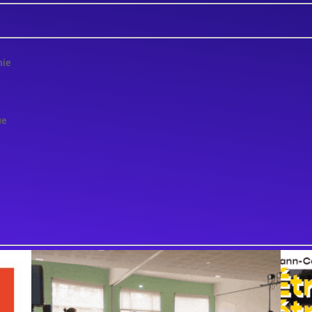
nie
ue