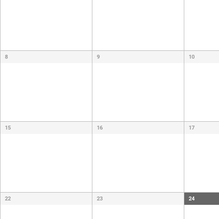
Évènements
Évènements
8
9
10
15
16
17
22
23
24