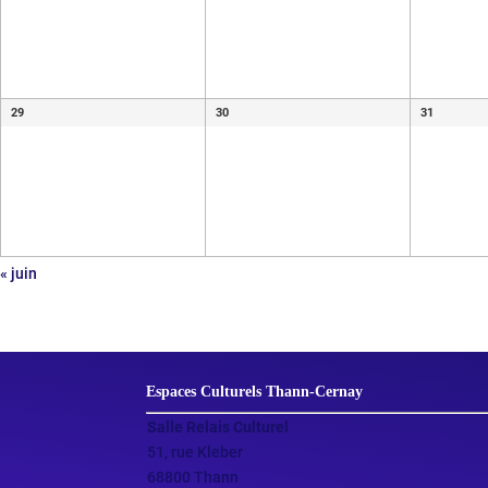
29
30
31
«
juin
Espaces Culturels Thann‑Cernay
Salle Relais Culturel
51, rue Kleber
68800 Thann