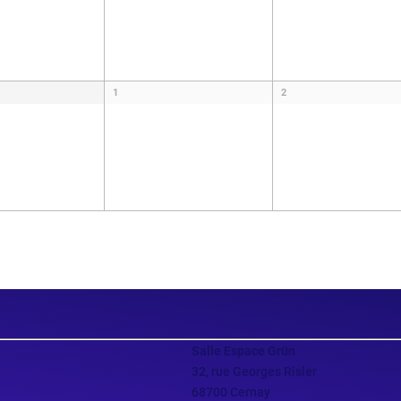
1
2
Salle Espace Grün
32, rue Georges Risler
68700 Cernay