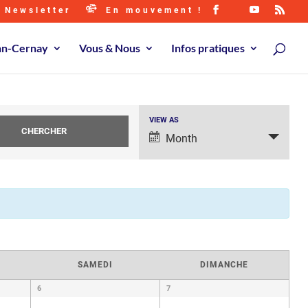
Newsletter
En mouvement !
ann-Cernay
Vous & Nous
Infos pratiques
Navigation
VIEW AS
de
Month
vues
évènement
SAMEDI
DIMANCHE
6
7