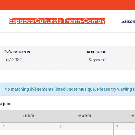
Espaces Culturels Thann‑Cernay
Saiso
Recherche
Évènements
ÉVÈNEMENTS IN
RECHERCHE
Search
et
navigation
de
No matching évènements listed under Musique. Please try viewing the
vues
«
juin
Évènements
Calendrier
LUNDI
MARDI
M
de
Calendrier
1
2
3
de