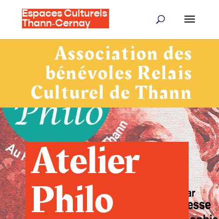
Espaces Culturels
Thann‑Cernay
Association des
bénévoles Relais
Culturel de Thann
Atelier
Philo