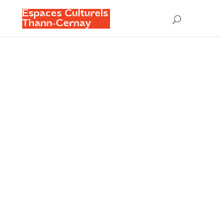
Espaces Culturels
Thann‑Cernay