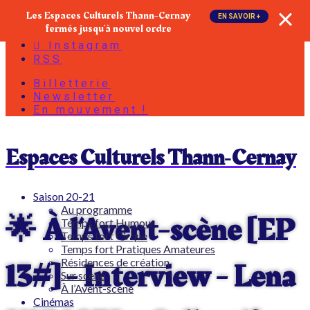
Les Espaces Culturels Thann-Cernay
Facebook
EN SAVOIR +
fermés jusqu‘à nouvel ordre
Google
Instagram
RSS
Billetterie
Newsletter
En mouvement !
Espaces Culturels Thann‑Cernay
Saison 20-21
Au programme
🌟 À l’Avent-scène [EP
Temps fort Humour
Temps fort Cirque
Temps fort Pratiques Amateures
13#] - Interview - Lena
Résidences de création
Sur scène
À l’Avent-scène
Cinémas