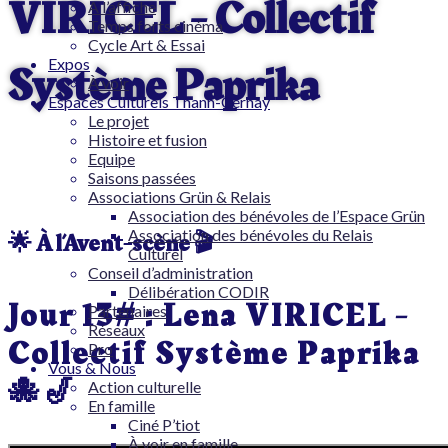
VIRICEL - Collectif
A l’affiche
Temps forts cinéma
Cycle Art & Essai
Système Paprika
Expos
À voir
Espaces Culturels Thann-Cernay
Le projet
Histoire et fusion
Equipe
Saisons passées
Associations Grün & Relais
Association des bénévoles de l’Espace Grün
Association des bénévoles du Relais
🌟 À l’Avent-scène 🎬
Culturel
Conseil d’administration
Délibération CODIR
Jour 13# : Lena VIRICEL -
Partenaires
Réseaux
Collectif Système Paprika
Pro
Vous & Nous
🐙🎷
Action culturelle
En famille
Ciné P’tiot
À voir en famille