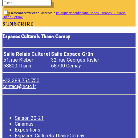
En cochant cette case j'accepte la
politique de confidentialité des Espaces Culturels
Thann-Cernay.
S'INSCRIRE
Espaces Culturels Thann‑Cernay
Salle Relais Culturel
Salle Espace Grün
51, rue Kleber
32, rue Georges Risler
68800 Thann
68700 Cernay
+33 389 754 750
contact@ectc.fr
Saison 20-21
Cinémas
Expositions
Espaces Culturels Thann-Cernay