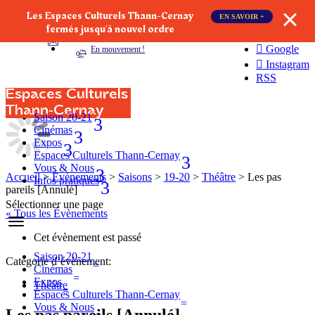
Les Espaces Culturels Thann-Cernay
EN SAVOIR +
Billetterie
fermés jusqu‘à nouvel ordre
Facebook
Newsletter
Google
En mouvement !
Instagram
RSS
Espaces Culturels
Thann‑Cernay
Saison 20-21
Cinémas
Expos
Espaces Culturels Thann-Cernay
Vous & Nous
Accueil
>
Évènements
>
Saisons
>
19-20
>
Théâtre
>
Les pas
Infos pratiques
pareils [Annulé]
Sélectionner une page
« Tous les Évènements
Cet évènement est passé
Saison 20-21
Catégorie d’évènement:
Cinémas
Expos
Théâtre
Espaces Culturels Thann-Cernay
Vous & Nous
Les pas pareils [Annulé]