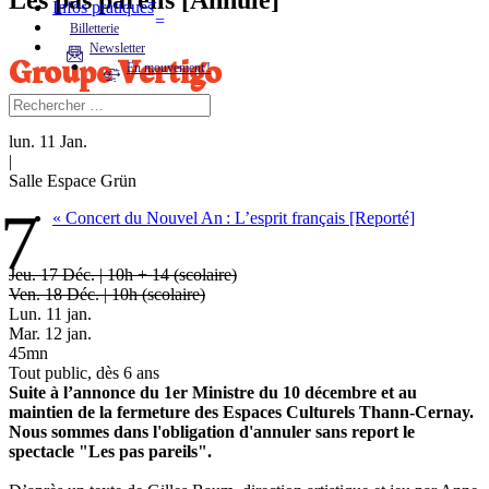
Infos pratiques
Billetterie
Newsletter
Groupe Vertigo
En mouvement !
lun. 11 Jan.
|
Salle Espace Grün
«
Concert du Nouvel An : L’esprit français [Reporté]
7
Jeu. 17 Déc. | 10h + 14 (scolaire)
Ven. 18 Déc. | 10h (scolaire)
Lun. 11 jan.
Mar. 12 jan.
45mn
Tout public, dès 6 ans
Suite à l’annonce du 1er Ministre du 10 décembre et au
maintien de la fermeture des Espaces Culturels Thann-Cernay.
Nous sommes dans l'obligation d'annuler sans report le
spectacle "Les pas pareils".