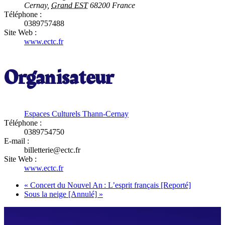
Cernay
,
Grand EST
68200
France
Téléphone :
0389757488
Site Web :
www.ectc.fr
Organisateur
Espaces Culturels Thann-Cernay
Téléphone :
0389754750
E-mail :
billetterie@ectc.fr
Site Web :
www.ectc.fr
«
Concert du Nouvel An : L’esprit français [Reporté]
Sous la neige [Annulé]
»