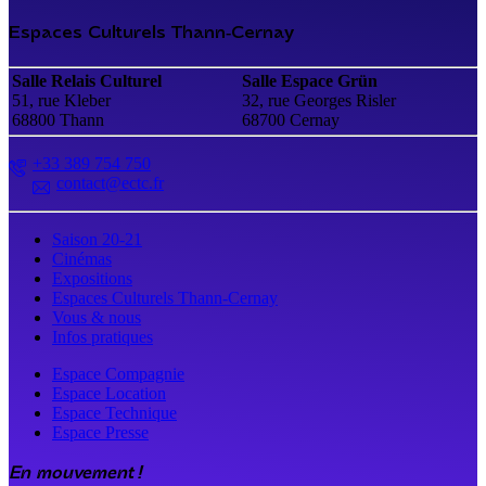
Espaces Culturels Thann‑Cernay
Salle Relais Culturel
Salle Espace Grün
51, rue Kleber
32, rue Georges Risler
68800 Thann
68700 Cernay
+33 389 754 750
contact@ectc.fr
Saison 20-21
Cinémas
Expositions
Espaces Culturels Thann-Cernay
Vous & nous
Infos pratiques
Espace Compagnie
Espace Location
Espace Technique
Espace Presse
En mouvement !