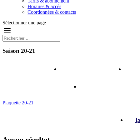
Tarifs & abonnement
Horaires & accès
Coordonnées & contacts
Sélectionner une page
Saison 20-21
Au programme
Te
Résidences de créa
Plaquette 20-21
Ja
Aucun résultat