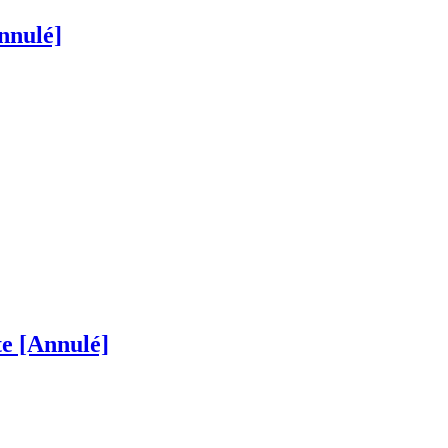
nnulé]
te [Annulé]