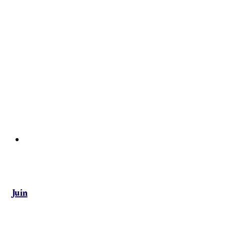
Temps fort Pratiques Amateures
À l’Avent-scène
Juin