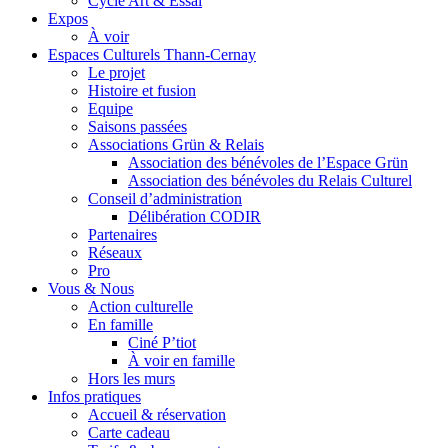
Cycle Art & Essai
Expos
À voir
Espaces Culturels Thann-Cernay
Le projet
Histoire et fusion
Equipe
Saisons passées
Associations Grün & Relais
Association des bénévoles de l’Espace Grün
Association des bénévoles du Relais Culturel
Conseil d’administration
Délibération CODIR
Partenaires
Réseaux
Pro
Vous & Nous
Action culturelle
En famille
Ciné P’tiot
À voir en famille
Hors les murs
Infos pratiques
Accueil & réservation
Carte cadeau